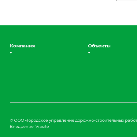
Компания
Объекты
О компании
Дорожные работы
Группа компаний
Земляные работы
Награды
Благоустройство
Лицензии
Отзывы
Реквизиты
© ООО «Городское управление дорожно-строительных работ»
Внедрение:
Viasite