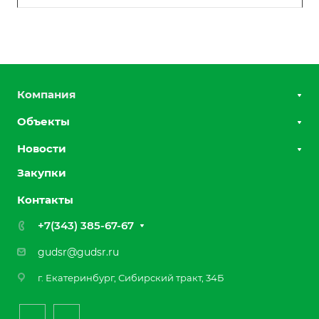
Компания
Объекты
О компании
Группа компаний
Новости
Дорожные работы
Награды
Земляные работы
Закупки
Лицензии
Благоустройство
Контакты
Отзывы
Реквизиты
+7(343) 385-67-67
gudsr@gudsr.ru
г. Екатеринбург, Сибирский тракт, 34Б