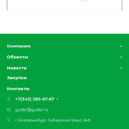
Компания
Объекты
О компании
Группа компаний
Новости
Дорожные работы
Награды
Земляные работы
Закупки
Лицензии
Благоустройство
Контакты
Отзывы
Реквизиты
+7(343) 385-67-67
gudsr@gudsr.ru
г. Екатеринбург, Сибирский тракт, 34Б